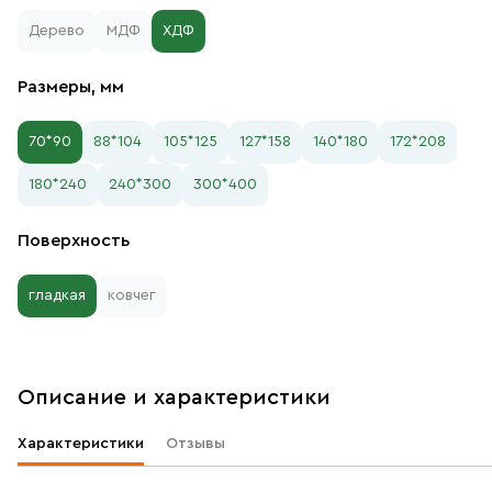
Дерево
МДФ
ХДФ
Размеры, мм
70*90
88*104
105*125
127*158
140*180
172*208
180*240
240*300
300*400
Поверхность
гладкая
ковчег
Описание и характеристики
Характеристики
Отзывы