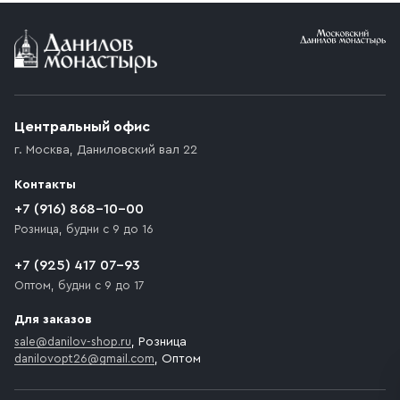
Условия доставки
Приобретённый товар доставляется до подъезда
(калитки дачи или ворот частного дома). Если
возникают препятствия для подъезда автомобиля,
Центральный офис
доставка осуществляется до ближайшего места,
г. Москва
,
Даниловский вал 22
которое максимально близко к месту запланированной
разгрузки товара и не нарушает правила дорожного
Контакты
движения. Если на территории места назначения
доставки предусмотрен платный въезд, то Покупателю
+7 (916) 868-10-00
необходимо компенсировать стоимость въезда
Розница, будни с 9 до 16
транспортного средства.
+7 (925) 417 07-93
Оптом, будни с 9 до 17
Для заказов
sale@danilov-shop.ru
, Розница
danilovopt26@gmail.com
, Оптом