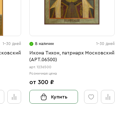
1-30 дней
В наличии
1-30 дней
В н
сковский
Икона Тихон, патриарх Московский
Рукоп
(АРТ.06500)
Патри
икона
арт. 1236500
арт. 10
Розничная цена
Розничн
от 300 ₽
12 0
Купить