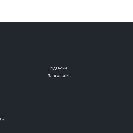
а (калитки дачи или ворот частного дома). Если возник
а, которое максимально близко к месту запланированной
ста назначения доставки предусмотрен платный въезд, 
Подвески
Благовония
во