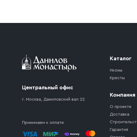
Условия доставки
Приобретённый товар доставляется до подъезд
доставка осуществляется до ближайшего мест
дорожного движения. Если на территории ме
стоимость въезда транспортного средства.
Каталог
Иконы
Кресты
Центральный офис
Компания
г. Москва, Даниловский вал 22
О проекте
Доставка
Строительст
Принимаем к оплате
Гарантия