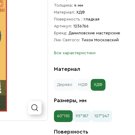
Толщина:
4 мм
Материал:
ХДФ
Поверхность :
гладкая
Артикул:
1236766
Бренд:
Даниловские мастерские
Лик Святого:
Тихон Московский
Все характеристики
Материал
Дерево
МДФ
ХДФ
Размеры, мм
60*110
95*187
127*247
Поверхность