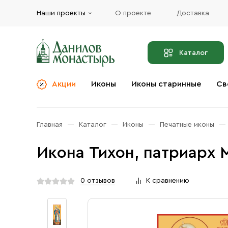
Наши проекты
О проекте
Доставка
Каталог
Акции
Иконы
Иконы старинные
Св
О компании
Благовония
Бренды
Богослужебная и
Главная
Каталог
Иконы
Печатные иконы
Церковная утварь
Доставка
Иконы
Икона Тихон, патриарх 
Услуги
Масло
Акции
Оплата
0 отзывов
К сравнению
Православные подарки
Контакты
Разное