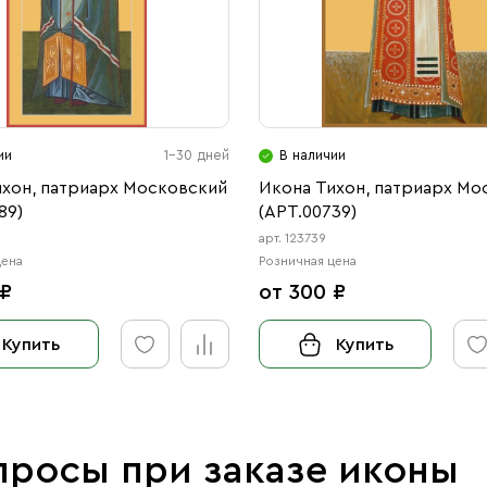
ии
1-30 дней
В наличии
ихон, патриарх Московский
Икона Тихон, патриарх Мо
89)
(АРТ.00739)
арт. 123739
цена
Розничная цена
 ₽
от 300 ₽
Купить
Купить
просы при заказе иконы