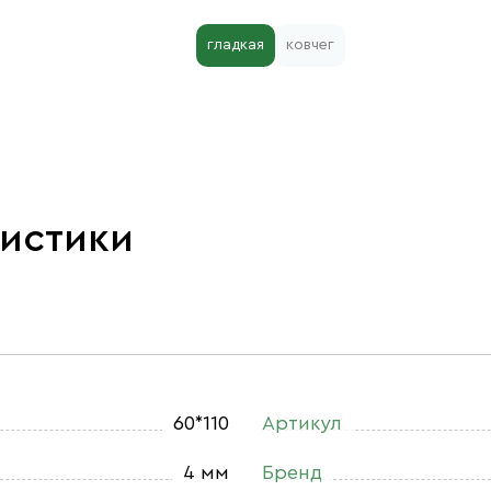
гладкая
ковчег
ристики
60*110
Артикул
4 мм
Бренд