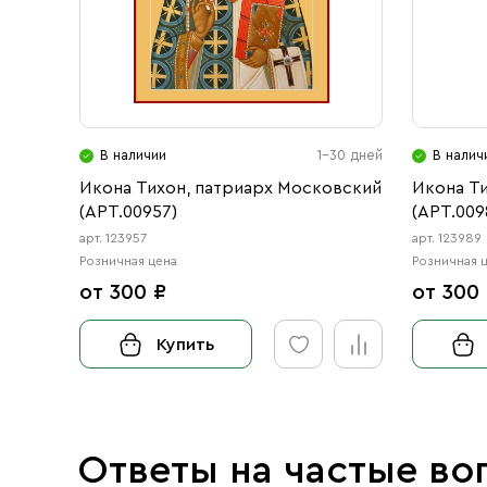
В наличии
1-30 дней
В налич
Икона Тихон, патриарх Московский
Икона Т
(АРТ.00957)
(АРТ.009
арт. 123957
арт. 123989
Розничная цена
Розничная 
от 300 ₽
от 300
Купить
Ответы на частые во