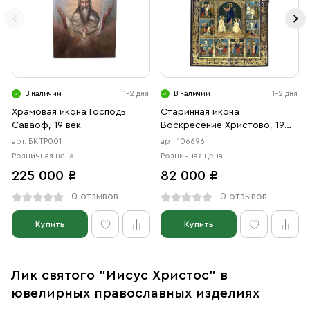
В наличии
1-2 дня
В наличии
1-2 дня
Храмовая икона Господь
Старинная икона
Саваоф, 19 век
Воскресение Христово, 19
век
арт. БКТР001
арт. 106696
Розничная цена
Розничная цена
225 000 ₽
82 000 ₽
0 отзывов
0 отзывов
Купить
Купить
Лик святого "Иисус Христос" в
ювелирных православных изделиях