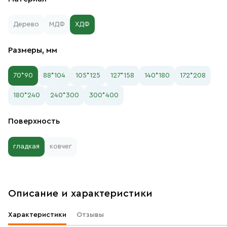
Дерево
МДФ
ХДФ
Размеры, мм
70*90
88*104
105*125
127*158
140*180
172*208
180*240
240*300
300*400
Поверхность
гладкая
ковчег
Описание и характеристики
Характеристики
Отзывы