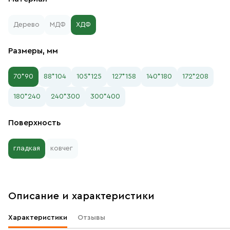
Дерево
МДФ
ХДФ
Размеры, мм
70*90
88*104
105*125
127*158
140*180
172*208
180*240
240*300
300*400
Поверхность
гладкая
ковчег
Описание и характеристики
Характеристики
Отзывы