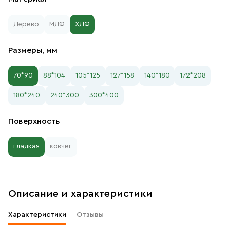
Дерево
МДФ
ХДФ
Размеры, мм
70*90
88*104
105*125
127*158
140*180
172*208
180*240
240*300
300*400
Поверхность
гладкая
ковчег
Описание и характеристики
Характеристики
Отзывы