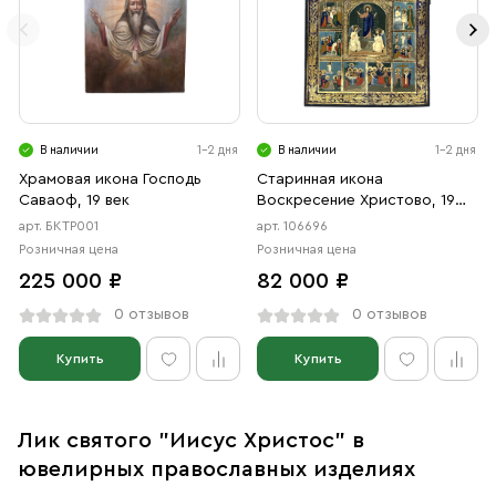
В наличии
1-2 дня
В наличии
1-2 дня
Храмовая икона Господь
Старинная икона
Саваоф, 19 век
Воскресение Христово, 19
век
арт. БКТР001
арт. 106696
Розничная цена
Розничная цена
225 000 ₽
82 000 ₽
0 отзывов
0 отзывов
Купить
Купить
Лик святого "Иисус Христос" в
ювелирных православных изделиях