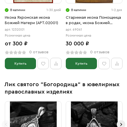
В наличии
1-30 дней
В наличии
1-2 дня
Икона Яхромская икона
Старинная икона Помощница
Божией Матери (АРТ.02001)
в родах, икона Божией
Матери, 19 век
арт. 1232001
арт. 69061
Розничная цена
Розничная цена
от 300 ₽
30 000 ₽
0 отзывов
0 отзывов
Купить
Купить
Лик святого "Богородица" в ювелирных
православных изделиях