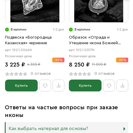
В наличии
1-2 дня
В наличии
1-2 дня
Подвеска «Богородица
Образок «Отрада и
Казанская» чернение
Утешение икона Божией
Матери в форме цаты»
арт. 102.1.0066N
арт. 102.1.0017N
чернение
Розничная цена
Розничная цена
-25%
-25%
3 225 ₽
8 250 ₽
4 300 ₽
11 000 ₽
0 отзывов
0 отзывов
Купить
Купить
Ответы на частые вопросы при заказе
иконы
Как выбрать материал для основы?