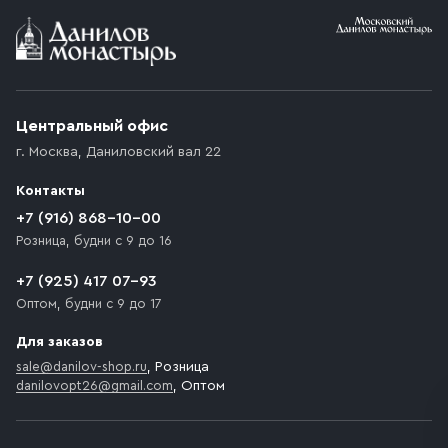
Условия доставки
Приобретённый товар доставляется до подъезда
(калитки дачи или ворот частного дома). Если
возникают препятствия для подъезда автомобиля,
Центральный офис
доставка осуществляется до ближайшего места,
г. Москва
,
Даниловский вал 22
которое максимально близко к месту запланированной
разгрузки товара и не нарушает правила дорожного
Контакты
движения. Если на территории места назначения
доставки предусмотрен платный въезд, то Покупателю
+7 (916) 868-10-00
необходимо компенсировать стоимость въезда
Розница, будни с 9 до 16
транспортного средства.
+7 (925) 417 07-93
Оптом, будни с 9 до 17
Для заказов
sale@danilov-shop.ru
, Розница
danilovopt26@gmail.com
, Оптом