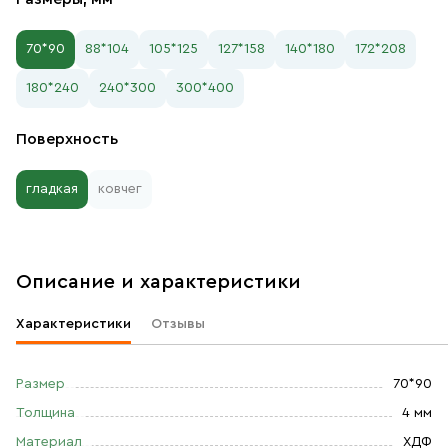
70*90
88*104
105*125
127*158
140*180
172*208
180*240
240*300
300*400
Поверхность
гладкая
ковчег
Описание и характеристики
Характеристики
Отзывы
Размер
70*90
Толщина
4 мм
Материал
ХДФ