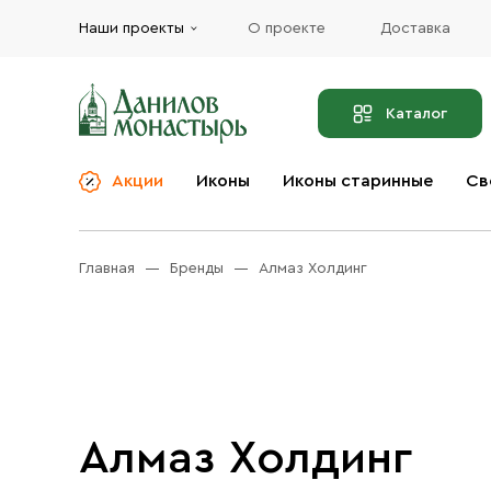
Наши проекты
О проекте
Доставка
Каталог
Акции
Иконы
Иконы старинные
Св
О компании
Благовония
Бренды
Богослужебная и
Главная
Бренды
Алмаз Холдинг
Церковная утварь
Доставка
Иконы
Услуги
Масло
Акции
Оплата
Православные подарки
Контакты
Алмаз Холдинг
Разное