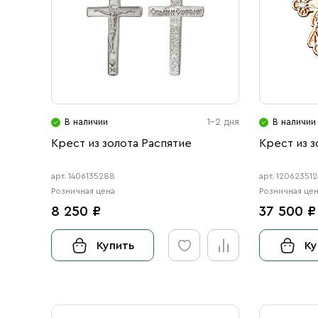
В наличии
1-2 дня
В наличии
Крест из золота Распятие
Крест из з
арт. 1406135288
арт. 120623512
Розничная цена
Розничная це
8 250 ₽
37 500 ₽
Купить
Ку