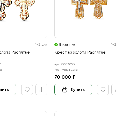
1-2 дня
В наличии
1-
олота Распятие
Крест из золота Распятие
4
арт. 71003053
на
Розничная цена
70 000 ₽
пить
Купить