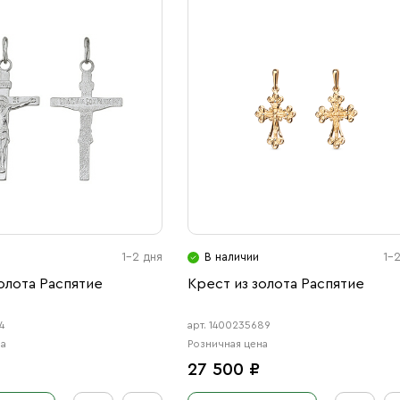
1-2 дня
В наличии
1-
олота Распятие
Крест из золота Распятие
4
арт. 1400235689
на
Розничная цена
27 500 ₽