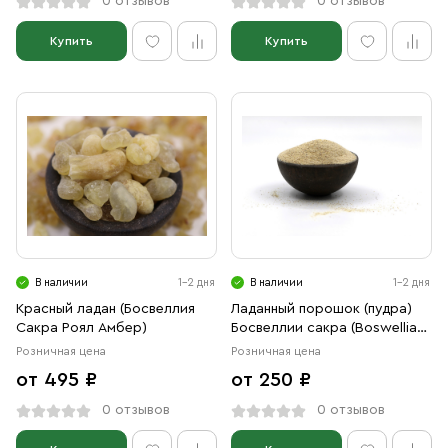
0 отзывов
0 отзывов
Купить
Купить
В наличии
1-2 дня
В наличии
1-2 дня
Красный ладан (Босвеллия
Ладанный порошок (пудра)
Сакра Роял Амбер)
Босвеллии сакра (Boswellia
sacra)
Розничная цена
Розничная цена
от 495 ₽
от 250 ₽
0 отзывов
0 отзывов