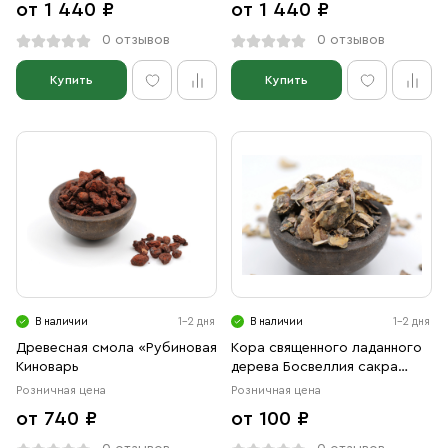
от 1 440 ₽
от 1 440 ₽
0 отзывов
0 отзывов
Купить
Купить
В наличии
1-2 дня
В наличии
1-2 дня
Древесная смола «Рубиновая
Кора священного ладанного
Киноварь
дерева Босвеллия сакра
(Boswellia sacra)
Розничная цена
Розничная цена
от 740 ₽
от 100 ₽