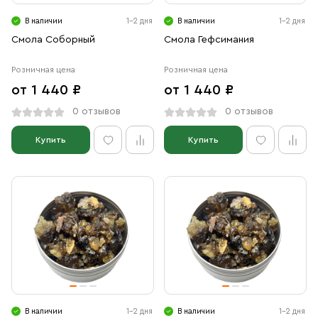
Свечи
В наличии
1-2 дня
В наличии
1-2 дня
Ювелирные изделия
Смола Соборный
Смола Гефсимания
Розничная цена
Розничная цена
от 1 440 ₽
от 1 440 ₽
0 отзывов
0 отзывов
Купить
Купить
В наличии
1-2 дня
В наличии
1-2 дня