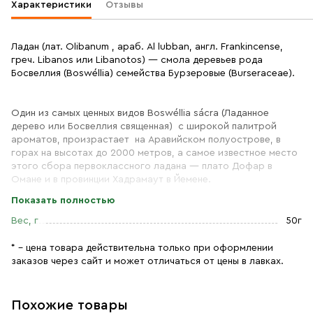
Характеристики
Отзывы
Ладан (лат. Olibanum , араб. Al lubban, англ. Frankincense,
греч. Libanos или Libanotos) — смола деревьев рода
Босвеллия (Boswéllia) семейства Бурзеровые (Burseraceae).
Один из самых ценных видов Boswéllia sácra (Ладанное
дерево или Босвеллия священная) с широкой палитрой
ароматов, произрастает на Аравийском полуострове, в
горах на высотах до 2000 метров, а самое известное место
этого сбора первоклассного ладана — плато Дофар в
Омане и в провинции Хадрамаут в Йемене.
Показать полностью
Наиболее редкий и драгоценный сорт- Green Boswéllia
- сорт Царской смолы с зеленоватым оттенком, с
Вес, г
50г
древних
времен подносимый в дар королевским дворам
и используемый в основном в медицинских целях.
* – цена товара действительна только при оформлении
заказов через сайт и может отличаться от цены в лавках.
Состав:
отсортированная, редкая натуральная смола
Boswellia Sacra высокого качества без примесей и
ароматизаторов, на вид кусочки различной формы, только
Похожие товары
светлые капли- зеленоватого оттенка, отбираются вручную.