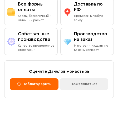
человека на молитвенный лад.
Все формы
Доставка по
оплаты
РФ
Обратите внимание:
Из натурального сырья, поэтому
Карты, безналичный и
Привезем в любую
изображение и оттенок может несколько отличаться от
наличный расчет
точку
представленных на фотографии, куски разнообразной
величины в виде отдельных капель или слипшихся масс.
Собственные
Производство
производства
на заказ
Качество проверенное
Изготовим изделия по
столетиями
вашему запросу
Оцените Данилов монастырь
Поблагодарить
Пожаловаться