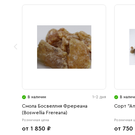
В наличии
1-2 дня
В налич
Смола Босвеллия Фререана
Сорт "A
(Boswellia Frereana)
Розничная цена
Розничная 
от 1 850 ₽
от 750