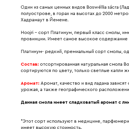
Один из самых ценных видов Boswéllia sácra (
полуострове, в горах на высотах до 2000 метр
Хадрамаут в Йемене.
Hoojri - сорт Платинум, первый класс смолы, 
провинции. Имеет самое высокое содержание м
Платинум- редкий, премиальный сорт смолы, од
Состав:
отсортированная натуральная смола Bo
сортируются по цвету, только светлые капли ж
Аромат:
Аромат, качество и вид ладана зависят 
урожая, а также географического расположени
Данная смола имеет сладковатый аромат с ли
*Этот сорт используют в медицине, парфюмерии
имеет высокую стоимость.