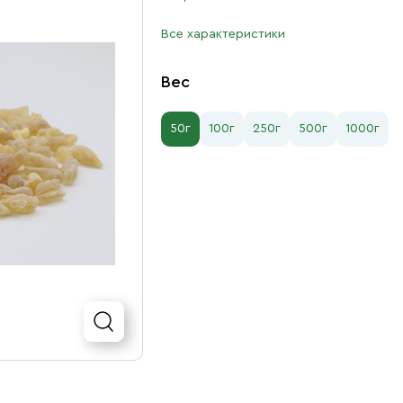
Все характеристики
Вес
50г
100г
250г
500г
1000г