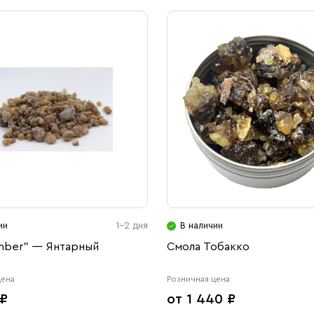
ии
1-2 дня
В наличии
mber" — Янтарный
Смола Тобакко
цена
Розничная цена
 ₽
от 1 440 ₽