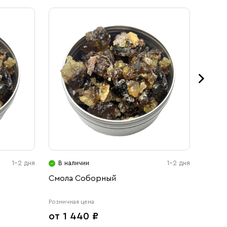
1-2 дня
В наличии
1-2 дня
В н
Смола Соборный
Смол
Розничная цена
Розничн
от 1 440 ₽
от 1