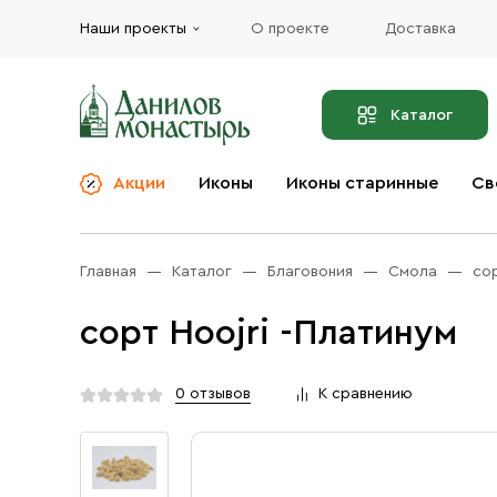
Наши проекты
О проекте
Доставка
Каталог
Акции
Иконы
Иконы старинные
Св
О компании
Благовония
Бренды
Богослужебная и
Главная
Каталог
Благовония
Смола
сор
Церковная утварь
Доставка
Иконы
сорт Hoojri -Платинум
Услуги
Масло
Акции
Оплата
0 отзывов
К сравнению
Православные подарки
Контакты
Разное