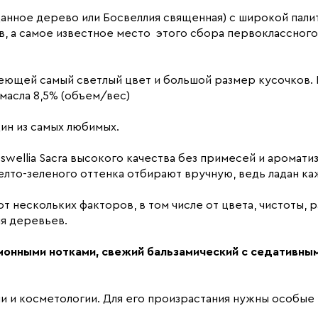
Ладанное дерево или Босвеллия священная) с широкой па
ов, а самое известное место этого сбора первоклассного
имеющей самый светлый цвет и большой размер кусочков.
асла 8,5% (объем/вес)
ин из самых любимых.
swellia Sacra высокого качества без примесей и аромат
елто-зеленого оттенка отбирают вручную, ведь ладан ка
от нескольких факторов, в том числе от цвета, чистоты, 
я деревьев.
монными нотками, свежий бальзамический с седативны
 и косметологии. Для его произрастания нужны особые 