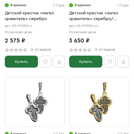
В наличии
1-2 дня
В наличии
1-2 дня
Детский крестик «Ангел
Детский крестик «Ангел
хранитель» серебро
хранитель» серебро/
золочение
арт. NS-КР080-с
арт. NS-КР080-сз
Розничная цена
Розничная цена
2 575 ₽
3 650 ₽
0 отзывов
0 отзывов
Купить
Купить
В наличии
1-2 дня
В наличии
1-2 дня