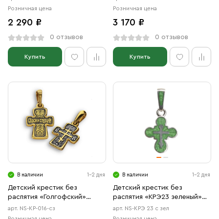
Розничная цена
Розничная цена
2 290 ₽
3 170 ₽
0 отзывов
0 отзывов
Купить
Купить
В наличии
1-2 дня
В наличии
1-2 дня
Детский крестик без
Детский крестик без
распятия «Голгофский»
распятия «КРЭ23 зеленый»
серебро/золочение
серебро/родий
арт. NS-КР-016-сз
арт. NS-КРЭ 23 с зел
Розничная цена
Розничная цена