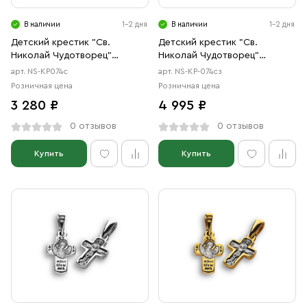
В наличии
1-2 дня
В наличии
1-2 дня
Детский крестик "Св.
Детский крестик "Св.
Николай Чудотворец"
Николай Чудотворец"
серебро
серебро/золото
арт. NS-КР074с
арт. NS-КР-074сз
Розничная цена
Розничная цена
3 280 ₽
4 995 ₽
0 отзывов
0 отзывов
Купить
Купить