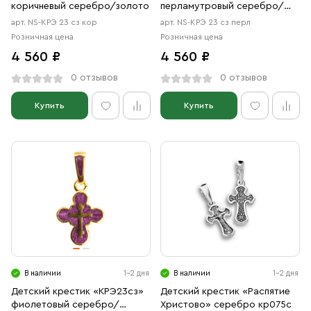
коричневый серебро/золото
перламутровый серебро/
золото
арт. NS-КРЭ 23 сз кор
арт. NS-КРЭ 23 сз перл
Розничная цена
Розничная цена
4 560 ₽
4 560 ₽
0 отзывов
0 отзывов
Купить
Купить
В наличии
1-2 дня
В наличии
1-2 дня
Детский крестик «КРЭ23сз»
Детский крестик «Распятие
фиолетовый серебро/
Христово» серебро кр075с