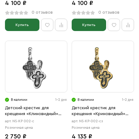
4 100 ₽
4 100 ₽
0 отзывов
0 отзывов
Купить
Купить
В наличии
1-2 дня
В наличии
1-2 дня
Детский крестик для
Детский крестик для
крещения «Клиновидный»
крещения «Криновидный»
серебро
серебро/золочение
арт. NS-КР 002-с
арт. NS-КР-002-сз
Розничная цена
Розничная цена
2 750 ₽
4 135 ₽