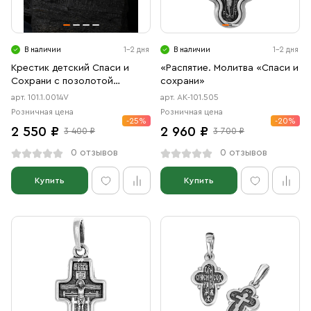
В наличии
1-2 дня
В наличии
1-2 дня
Крестик детский Спаси и
«Распятие. Молитва «Спаси и
Сохрани с позолотой
сохрани»
красной
арт. 101.1.0014V
арт. АК-101.505
Розничная цена
Розничная цена
-25%
-20%
2 550 ₽
2 960 ₽
3 400 ₽
3 700 ₽
0 отзывов
0 отзывов
Купить
Купить