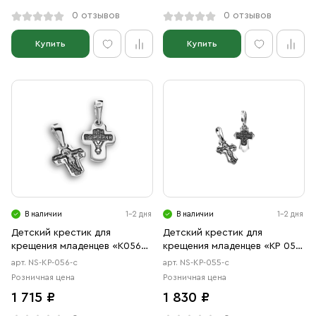
0 отзывов
0 отзывов
Купить
Купить
В наличии
1-2 дня
В наличии
1-2 дня
Детский крестик для
Детский крестик для
крещения младенцев «К056»
крещения младенцев «КР 055
серебро
с» серебро
арт. NS-КР-056-с
арт. NS-КР-055-с
Розничная цена
Розничная цена
1 715 ₽
1 830 ₽