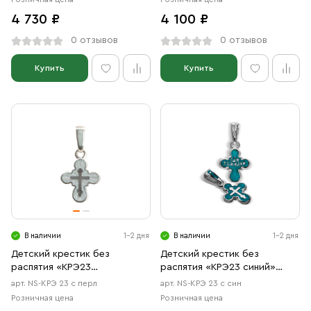
4 730 ₽
4 100 ₽
0 отзывов
0 отзывов
Купить
Купить
В наличии
1-2 дня
В наличии
1-2 дня
Детский крестик без
Детский крестик без
распятия «КРЭ23
распятия «КРЭ23 синий»
перламутровый» серебро/
серебро/родий
арт. NS-КРЭ 23 с перл
арт. NS-КРЭ 23 с син
родий
Розничная цена
Розничная цена