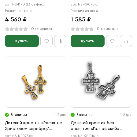
золото
арт. NS-КРЭ 23 сз фиол
арт. NS-КР075-с
Розничная цена
Розничная цена
4 560 ₽
1 585 ₽
0 отзывов
0 отзывов
Купить
Купить
В наличии
1-2 дня
В наличии
1-2 дня
Детский крестик «Распятие
Детский крестик без
Христово» серебро/
распятия «Голгофский»
золочение
серебро
арт. NS-КР075сз
арт. NS-КР-016-с