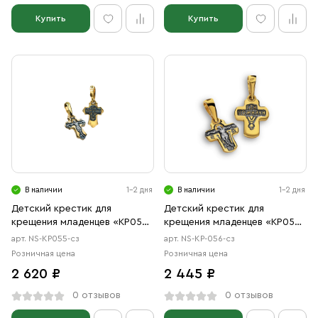
Купить
Купить
В наличии
1-2 дня
В наличии
1-2 дня
Детский крестик для
Детский крестик для
крещения младенцев «КР055»
крещения младенцев «КР056»
серебро/золочение
серебро/золото
арт. NS-КР055-сз
арт. NS-КР-056-сз
Розничная цена
Розничная цена
2 620 ₽
2 445 ₽
0 отзывов
0 отзывов