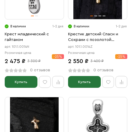
Свечи
Ювелирные изделия
В наличии
1-2 дня
В наличии
1-2 дня
Крест младенческий с
Крестик детский Спаси и
гайтаном
Сохрани с позолотой
желтой
арт. 101.1.0014N
арт. 101.1.0014Z
Розничная цена
Розничная цена
-25%
-25%
2 475 ₽
2 550 ₽
3 300 ₽
3 400 ₽
0 отзывов
0 отзывов
Купить
Купить