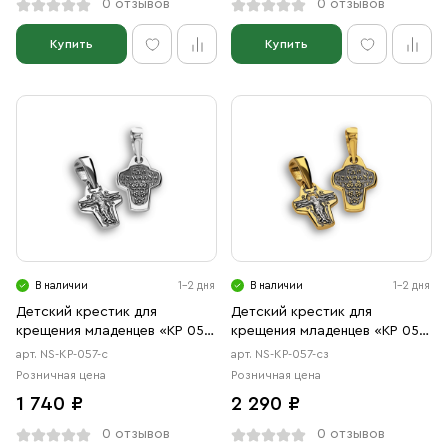
0 отзывов
0 отзывов
Купить
Купить
В наличии
1-2 дня
В наличии
1-2 дня
Детский крестик для
Детский крестик для
крещения младенцев «КР 057
крещения младенцев «КР 057
с» серебро
сз» серебро/золочение
арт. NS-КР-057-с
арт. NS-КР-057-сз
Розничная цена
Розничная цена
1 740 ₽
2 290 ₽
0 отзывов
0 отзывов