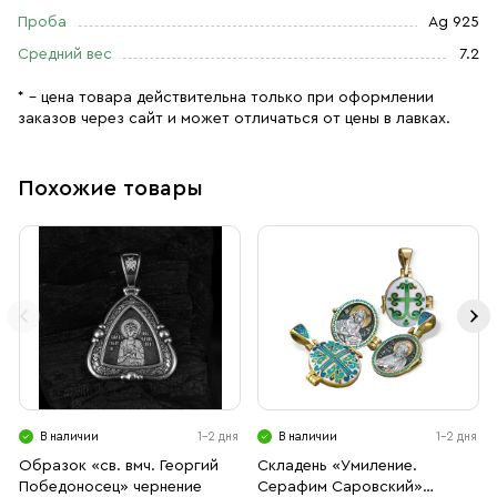
10: 34). Ангелы с мечами в руках предстают и в Священном
Проба
Ag 925
Писании. «Духовным мечом» они охраняют человеческий род
Средний вес
7.2
от сил зла. Но Ангел не может действовать против желания
человека. Поэтому к нему нужно обращаться в ежедневных
* – цена товара действительна только при оформлении
молитвах как к ближайшему духовному наставнику. Одна из
заказов через сайт и может отличаться от цены в лавках.
таких молитв написана на оборотной стороне образка:
«Святый Ангеле, храни мя».
Похожие товары
Размер
: 3,5х1,85х0,3
В наличии
1-2 дня
В наличии
1-2 дня
Образок «св. вмч. Георгий
Складень «Умиление.
Победоносец» чернение
Серафим Саровский»