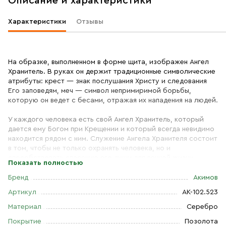
Описание и характеристики
Характеристики
Отзывы
На образке, выполненном в форме щита, изображен Ангел
Хранитель. В руках он держит традиционные символические
атрибуты: крест — знак послушания Христу и следования
Его заповедям, меч — символ непримиримой борьбы,
которую он ведет с бесами, отражая их нападения на людей.
У каждого человека есть свой Ангел Хранитель, который
дается ему Богом при Крещении и который всегда невидимо
находится рядом с ним. Служение Ангела Хранителя состоит
в том, чтобы не только охранять человека, но и
способствовать спасению его души для вечной жизни.
Показать полностью
Поэтому Ангел духовно наставляет человека в вере и
благочестии и молится о нем Богу. При земной кончине
Бренд
Акимов
именно Ангел Хранитель отводит душу усопшего в Вечность.
Артикул
АК-102.523
На обороте образка изображен меч, с библейским времен
Материал
Серебро
являвшийся символом духовной борьбы. Сам Господь
Покрытие
Позолота
говорит о Себе: «Не мир пришел Я принести, но меч» (Мф.