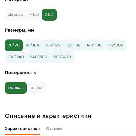
Дерево
МДФ
ХДФ
Размеры, мм
70*90
88*104
105*125
127*158
140*180
172*208
180*240
240*300
300*400
Поверхность
гладкая
ковчег
Описание и характеристики
Характеристики
Отзывы