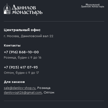
Условия доставки
Приобретённый товар доставляется до подъезда
(калитки дачи или ворот частного дома). Если
возникают препятствия для подъезда автомобиля,
Центральный офис
доставка осуществляется до ближайшего места,
г. Москва
,
Даниловский вал 22
которое максимально близко к месту запланированной
разгрузки товара и не нарушает правила дорожного
Контакты
движения. Если на территории места назначения
доставки предусмотрен платный въезд, то Покупателю
+7 (916) 868-10-00
необходимо компенсировать стоимость въезда
Розница, будни с 9 до 16
транспортного средства.
+7 (925) 417 07-93
Оптом, будни с 9 до 17
Для заказов
sale@danilov-shop.ru
, Розница
danilovopt26@gmail.com
, Оптом