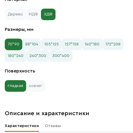
Дерево
МДФ
ХДФ
Размеры, мм
70*90
88*104
105*125
127*158
140*180
172*208
180*240
240*300
300*400
Поверхность
гладкая
ковчег
Описание и характеристики
Характеристики
Отзывы