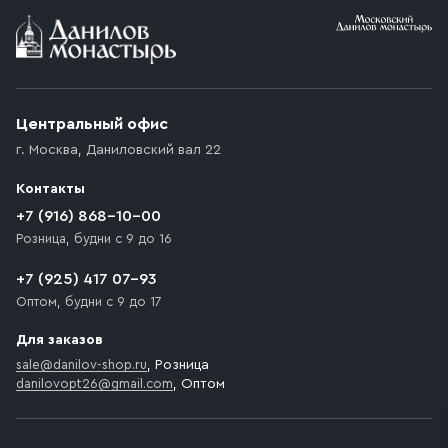
Условия доставки
Приобретённый товар доставляется до подъезда
(калитки дачи или ворот частного дома). Если
возникают препятствия для подъезда автомобиля,
Центральный офис
доставка осуществляется до ближайшего места,
г. Москва
,
Даниловский вал 22
которое максимально близко к месту запланированной
разгрузки товара и не нарушает правила дорожного
Контакты
движения. Если на территории места назначения
доставки предусмотрен платный въезд, то Покупателю
+7 (916) 868-10-00
необходимо компенсировать стоимость въезда
Розница, будни с 9 до 16
транспортного средства.
+7 (925) 417 07-93
Оптом, будни с 9 до 17
Для заказов
sale@danilov-shop.ru
, Розница
danilovopt26@gmail.com
, Оптом