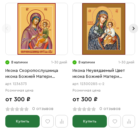
В наличии
1-30 дней
В наличии
1-30 дней
Икона Скоропослушница
Икона Неувядаемый Цвет
икона Божией Матери
икона Божией Матери
(АРТ.06373)
(АРТ.00285-с-2)
арт. 1236373
арт. 12300285-с-2
Розничная цена
Розничная цена
от 300 ₽
от 300 ₽
0 отзывов
0 отзывов
Купить
Купить