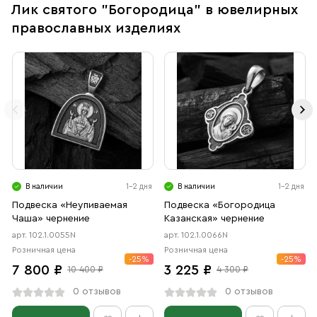
Лик святого "Богородица" в ювелирных
православных изделиях
В наличии
1-2 дня
В наличии
1-2 дня
Подвеска «Неупиваемая
Подвеска «Богородица
Чаша» чернение
Казанская» чернение
арт. 102.1.0055N
арт. 102.1.0066N
Розничная цена
Розничная цена
-25%
-25%
7 800 ₽
3 225 ₽
10 400 ₽
4 300 ₽
0 отзывов
0 отзывов