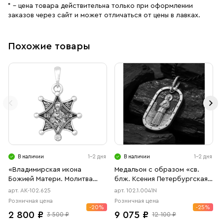
* – цена товара действительна только при оформлении
заказов через сайт и может отличаться от цены в лавках.
Похожие товары
В наличии
1-2 дня
В наличии
1-2 дня
«Владимирская икона
Медальон с образом «св.
Божией Матери. Молитва
блж. Ксения Петербургская»
Богородице.»
чернение
арт. АК-102.625
арт. 102.1.0041N
Розничная цена
Розничная цена
-20%
-25%
2 800 ₽
9 075 ₽
3 500 ₽
12 100 ₽