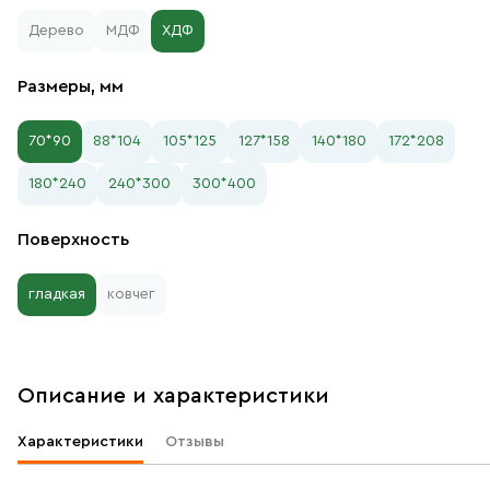
Дерево
МДФ
ХДФ
Размеры, мм
70*90
88*104
105*125
127*158
140*180
172*208
180*240
240*300
300*400
Поверхность
гладкая
ковчег
Описание и характеристики
Характеристики
Отзывы