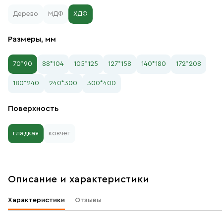
Дерево
МДФ
ХДФ
Размеры, мм
70*90
88*104
105*125
127*158
140*180
172*208
180*240
240*300
300*400
Поверхность
гладкая
ковчег
Описание и характеристики
Характеристики
Отзывы