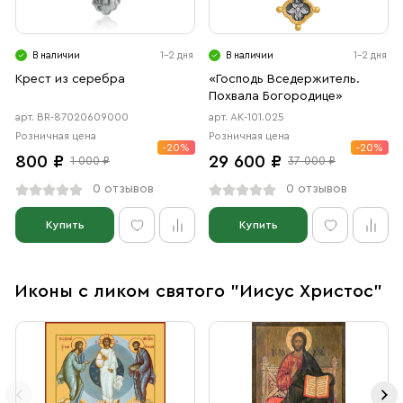
В наличии
1-2 дня
В наличии
1-2 дня
Крест из серебра
«Господь Вседержитель.
Похвала Богородице»
арт. BR-87020609000
арт. АК-101.025
Розничная цена
Розничная цена
-20%
-20%
800 ₽
29 600 ₽
1 000 ₽
37 000 ₽
0 отзывов
0 отзывов
Купить
Купить
Иконы с ликом святого "Иисус Христос"