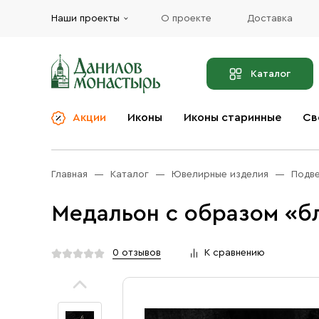
Наши проекты
О проекте
Доставка
Каталог
Акции
Иконы
Иконы старинные
Св
О компании
Благовония
Бренды
Богослужебная и
Главная
Каталог
Ювелирные изделия
Подв
Церковная утварь
Доставка
Иконы
Медальон с образом «бл
Услуги
Масло
Акции
Оплата
0 отзывов
К сравнению
Православные подарки
Контакты
Разное