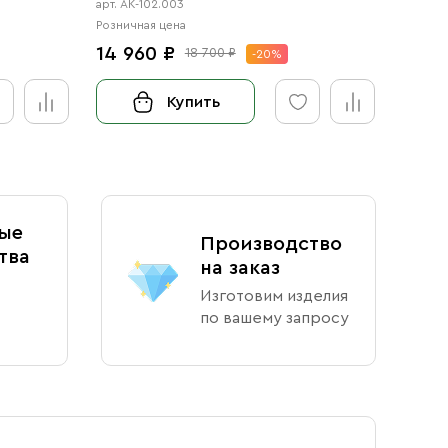
арт. АК-102.003
арт. АК-
Розничная цена
Розничн
14 960 ₽
12 6
18 700 ₽
-20%
Купить
ые
Производство
тва
на заказ
Изготовим изделия
по вашему запросу