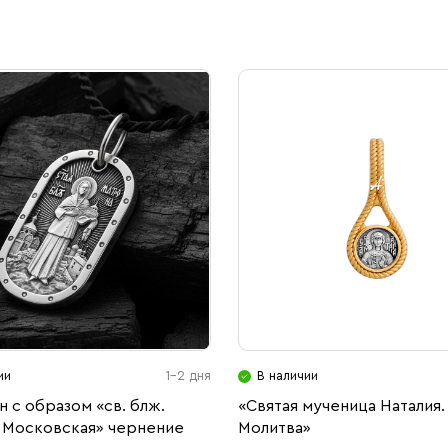
ии
1-2 дня
В наличии
 с образом «св. блж.
«Святая мученица Наталия.
 Московская» чернение
Молитва»