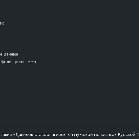
во
е данные
нфиденциальности
изация «Данилов ставропигиальный мужской монастырь Русской 