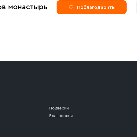
ов монастырь
Поблагодарить
Подвески
Благовония