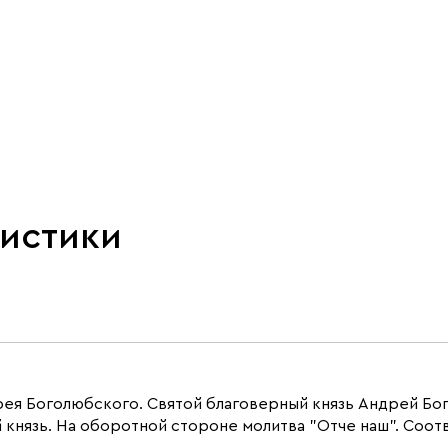
ристики
я Боголюбского. Святой благоверный князь Андрей Бого
князь. На оборотной стороне молитва "Отче наш". Соотв