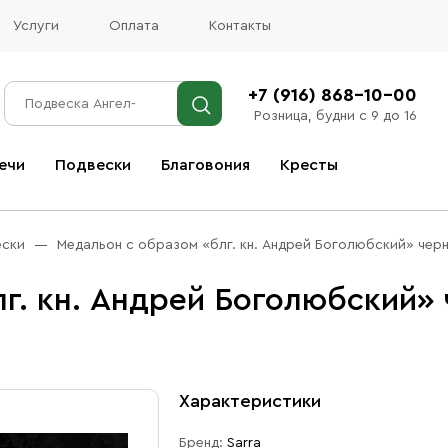
Услуги
Оплата
Контакты
+7 (916) 868-10-00
Розница, будни с 9 до 16
ечи
Подвески
Благовония
Кресты
Все благовония
ески
Медальон с образом «блг. кн. Андрей Боголюбский» чер
г. кн. Андрей Боголюбский»
Характеристики
Бренд:
Sarra