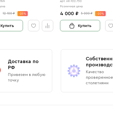
076N
арт. АК-102.730
цена
Розничная цена
₽
4 000 ₽
12 100 ₽
5 000 ₽
-25%
-20%
Купить
Купить
Собственн
Доставка по
производс
РФ
Качество
Привезем в любую
проверенное
точку
столетиями