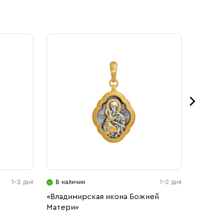
1-2 дня
В наличии
1-2 дня
В н
«Владимирская икона Божией
«Тихв
Матери»
Мате