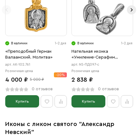
В наличии
1-2 дня
В наличии
1-2 дня
«Преподобный Герман
Нательная иконка
Валаамский. Молитва»
«Умиление-Серафим
Саровский» серебро
арт. АК-102.761
арт. NS-ПД097-с
Розничная цена
Розничная цена
-20%
4 000 ₽
2 838 ₽
5 000 ₽
0 отзывов
0 отзывов
Купить
Купить
Иконы с ликом святого "Александр
Невский"