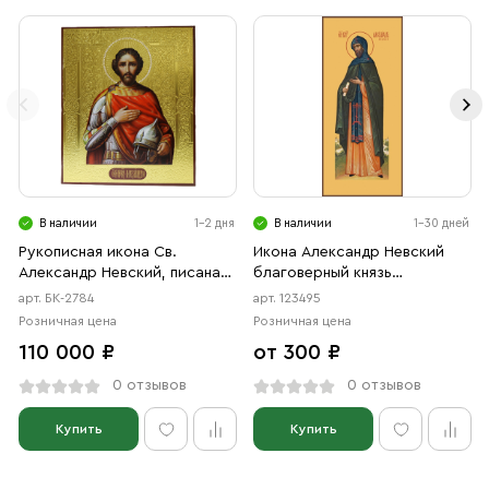
В наличии
1-2 дня
В наличии
1-30 дней
Рукописная икона Св.
Икона Александр Невский
Александр Невский, писаная
благоверный князь
икона
(АРТ.00495)
арт. БК-2784
арт. 123495
Розничная цена
Розничная цена
110 000 ₽
от 300 ₽
0 отзывов
0 отзывов
Купить
Купить