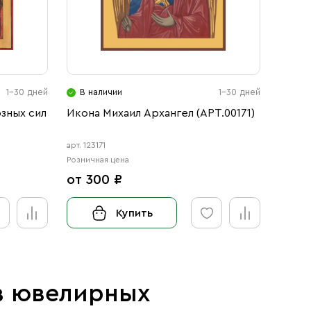
1-30 дней
В наличии
1-30 дней
В н
зных сил
Икона Михаил Архангел (АРТ.00171)
Икона
арт. 123171
арт. 123
Розничная цена
Розничн
от 300 ₽
от 3
Купить
 в ювелирных