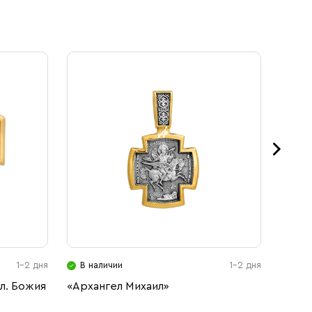
1-2 дня
В наличии
1-2 дня
В н
л. Божия
«Архангел Михаил»
ИКОН