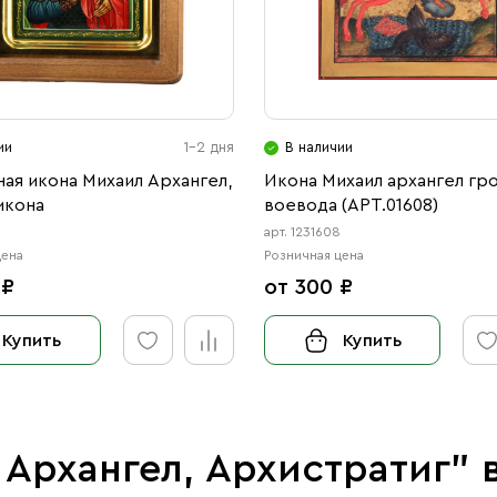
ии
1-2 дня
В наличии
ая икона Михаил Архангел,
Икона Михаил архангел гро
икона
воевода (АРТ.01608)
арт. 1231608
цена
Розничная цена
 ₽
от 300 ₽
Купить
Купить
 Архангел, Архистратиг"