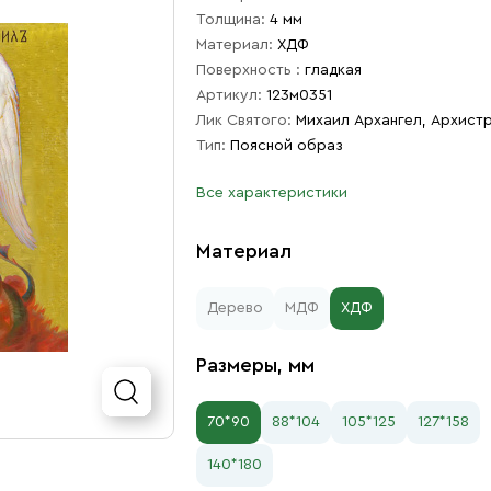
Толщина:
4 мм
Материал:
ХДФ
Поверхность :
гладкая
Артикул:
123м0351
Лик Святого:
Михаил Архангел, Архист
Тип:
Поясной образ
Все характеристики
Материал
Дерево
МДФ
ХДФ
Размеры, мм
70*90
88*104
105*125
127*158
140*180