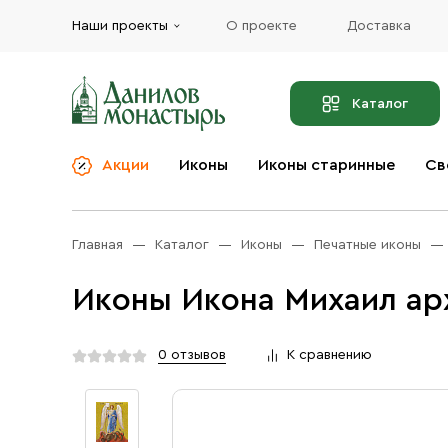
Наши проекты
О проекте
Доставка
Каталог
Акции
Иконы
Иконы старинные
Св
О компании
Благовония
Бренды
Богослужебная и
Главная
Каталог
Иконы
Печатные иконы
Церковная утварь
Доставка
Иконы
Иконы Икона Михаил арх
Услуги
Масло
Акции
Оплата
0 отзывов
К сравнению
Православные подарки
Контакты
Разное