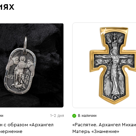
иях
ии
1-2 дня
В наличии
н с образом «Архангел
«Распятие. Архангел Михаи
 чернение
Матерь «Знамение»