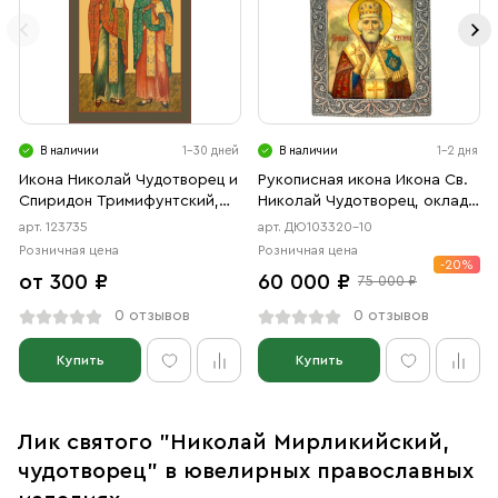
В наличии
1-30 дней
В наличии
1-2 дня
Икона Николай Чудотворец и
Рукописная икона Икона Св.
Спиридон Тримифунтский,
Николай Чудотворец, оклад
святители (АРТ.00735)
серебро
арт. 123735
арт. ДЮ103320-10
Розничная цена
Розничная цена
-20%
от 300 ₽
60 000 ₽
75 000 ₽
0 отзывов
0 отзывов
Купить
Купить
Лик святого "Николай Мирликийский,
чудотворец" в ювелирных православных