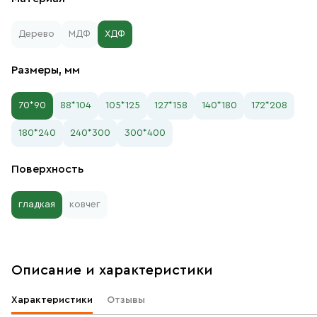
Дерево
МДФ
ХДФ
Размеры, мм
70*90
88*104
105*125
127*158
140*180
172*208
180*240
240*300
300*400
Поверхность
гладкая
ковчег
Описание и характеристики
Характеристики
Отзывы