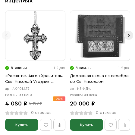
изделиях
В наличии
1-2 дня
В наличии
1-2 дня
«Распятие. Ангел Хранитель.
Дорожная икона из серебра
Свв. Николай Угодник,
со Св. Николаем
Александр Невский, Дмитрий
арт. АК-101.479
арт. NS-ИД-с
Донской»
Розничная цена
Розничная цена
-20%
4 080 ₽
20 000 ₽
5 100 ₽
0 отзывов
0 отзывов
Купить
Купить