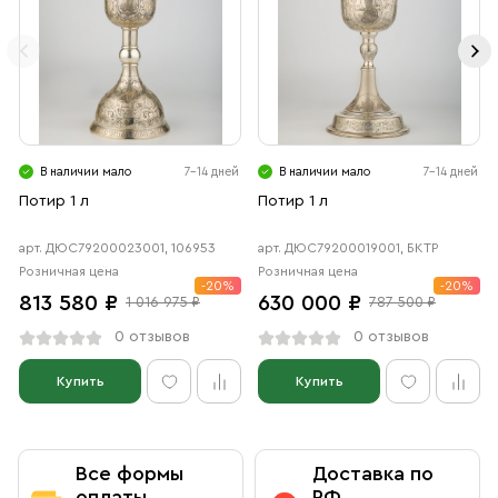
В наличии мало
7-14 дней
В наличии мало
7-14 дней
Потир 1 л
Потир 1 л
арт. ДЮС79200023001, 106953
арт. ДЮС79200019001, БКТР
Розничная цена
Розничная цена
-20%
-20%
813 580 ₽
630 000 ₽
1 016 975 ₽
787 500 ₽
0 отзывов
0 отзывов
Купить
Купить
Все формы
Доставка по
оплаты
РФ