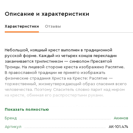
Описание и характеристики
Характеристики
Отзывы
Небольшой, изящный крест выполнен в традиционной
русской форме. Каждый из четырех концов перекладин
заканчивается трилистником — символом Пресвятой
Троицы. На лицевой стороне креста изображено Распятие.
В православной традиции не принято изображать
физические страдания Христа на Кресте: Распятие —
торжественный, жизнеутверждающий образ спасения всего
человечества. Поэтому Спаситель словно парит над миром
на кресте, обнимая его распростертыми руками.
Иисус Христос был распят на горе Голгофе, где по преданию
Показать полностью
находилась могила Адама. Поэтому в основании Креста
всегда изображается пещера с его черепом. Сзади Креста
Бренд
Акимов
— стена. Это изображение земного Иерусалима и,
Артикул
АК-101.474
одновременно, символ Небесного. Умерев и воскреснув на