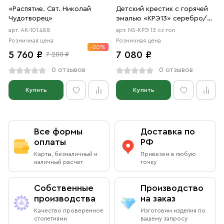
Крест — это главный символ христианской веры, а также
«Распятие. Свт. Николай
Детский крестик с горячей
духовное орудие, защищающее от сил зла и греха.
Чудотворец»
эмалью «КРЭ13» серебро/
Оградительная сила креста подчеркивается словами
позолота
арт. АК-101.488
арт. NS-КРЭ 13 сз гол
краткой молитвы на обороте «Господи, спаси и сохрани мя
Розничная цена
Розничная цена
грешного».
-20%
5 760 ₽
7 080 ₽
7 200 ₽
0 отзывов
0 отзывов
Размер
: 2,95x1,55x0,2
Купить
Купить
Все формы
Доставка по
оплаты
РФ
Карты, безналичный и
Привезем в любую
наличный расчет
точку
Собственные
Производство
производства
на заказ
Качество проверенное
Изготовим изделия по
столетиями
вашему запросу