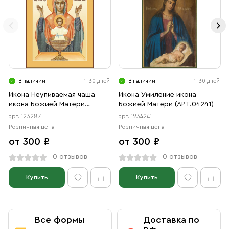
В наличии
1-30 дней
В наличии
1-30 дней
Икона Неупиваемая чаша
Икона Умиление икона
икона Божией Матери
Божией Матери (АРТ.04241)
(АРТ.00287)
арт. 123287
арт. 1234241
Розничная цена
Розничная цена
от 300 ₽
от 300 ₽
0 отзывов
0 отзывов
Купить
Купить
Все формы
Доставка по