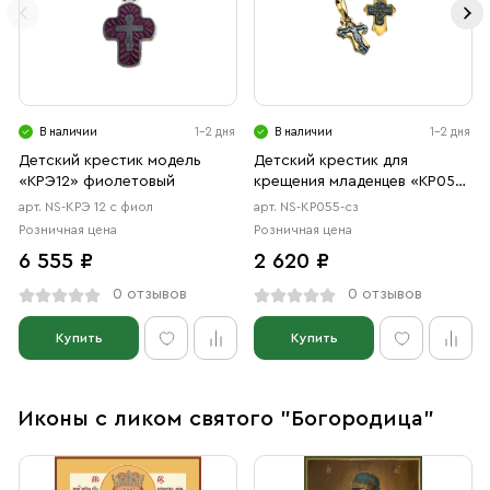
В наличии
1-2 дня
В наличии
1-2 дня
Детский крестик модель
Детский крестик для
«КРЭ12» фиолетовый
крещения младенцев «КР055»
серебро/золочение
арт. NS-КРЭ 12 с фиол
арт. NS-КР055-сз
Розничная цена
Розничная цена
6 555 ₽
2 620 ₽
0 отзывов
0 отзывов
Купить
Купить
Иконы с ликом святого "Богородица"