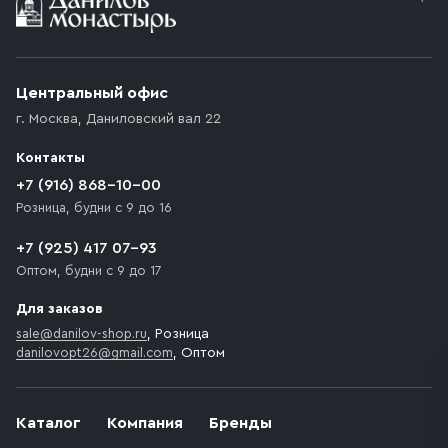
Условия доставки
Приобретённый товар доставляется до подъезда
(калитки дачи или ворот частного дома). Если
возникают препятствия для подъезда автомобиля,
Центральный офис
доставка осуществляется до ближайшего места,
г. Москва
,
Даниловский вал 22
которое максимально близко к месту запланированной
разгрузки товара и не нарушает правила дорожного
Контакты
движения. Если на территории места назначения
доставки предусмотрен платный въезд, то Покупателю
+7 (916) 868-10-00
необходимо компенсировать стоимость въезда
Розница, будни с 9 до 16
транспортного средства.
+7 (925) 417 07-93
Оптом, будни с 9 до 17
Для заказов
sale@danilov-shop.ru
, Розница
danilovopt26@gmail.com
, Оптом
Каталог
Компания
Бренды