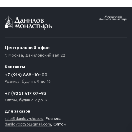
Условия доставки
Приобретённый товар доставляется до подъезда
(калитки дачи или ворот частного дома). Если
возникают препятствия для подъезда автомобиля,
Центральный офис
доставка осуществляется до ближайшего места,
г. Москва
,
Даниловский вал 22
которое максимально близко к месту запланированной
разгрузки товара и не нарушает правила дорожного
Контакты
движения. Если на территории места назначения
доставки предусмотрен платный въезд, то Покупателю
+7 (916) 868-10-00
необходимо компенсировать стоимость въезда
Розница, будни с 9 до 16
транспортного средства.
+7 (925) 417 07-93
Оптом, будни с 9 до 17
Для заказов
sale@danilov-shop.ru
, Розница
danilovopt26@gmail.com
, Оптом