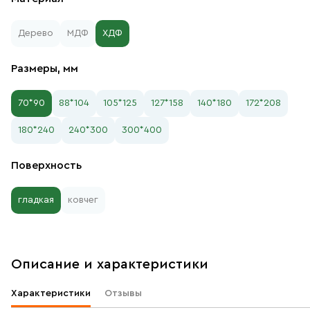
Дерево
МДФ
ХДФ
Размеры, мм
70*90
88*104
105*125
127*158
140*180
172*208
180*240
240*300
300*400
Поверхность
гладкая
ковчег
Описание и характеристики
Характеристики
Отзывы