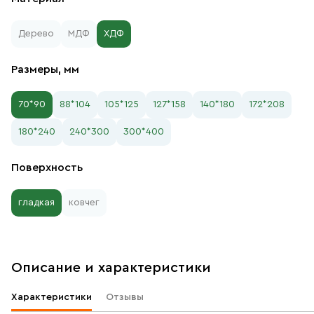
Дерево
МДФ
ХДФ
Размеры, мм
70*90
88*104
105*125
127*158
140*180
172*208
180*240
240*300
300*400
Поверхность
гладкая
ковчег
Описание и характеристики
Характеристики
Отзывы