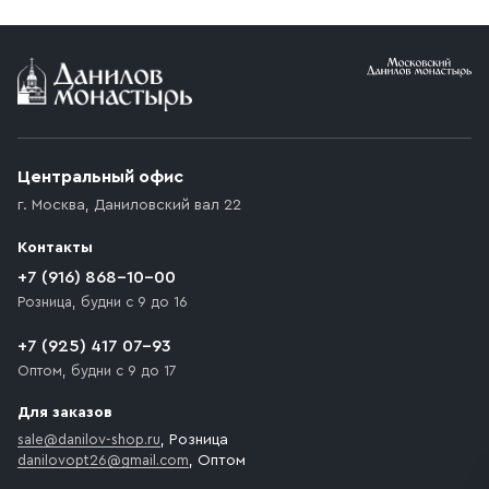
Условия доставки
Приобретённый товар доставляется до подъезда
(калитки дачи или ворот частного дома). Если
возникают препятствия для подъезда автомобиля,
Центральный офис
доставка осуществляется до ближайшего места,
г. Москва
,
Даниловский вал 22
которое максимально близко к месту запланированной
разгрузки товара и не нарушает правила дорожного
Контакты
движения. Если на территории места назначения
доставки предусмотрен платный въезд, то Покупателю
+7 (916) 868-10-00
необходимо компенсировать стоимость въезда
Розница, будни с 9 до 16
транспортного средства.
+7 (925) 417 07-93
Оптом, будни с 9 до 17
Для заказов
sale@danilov-shop.ru
, Розница
danilovopt26@gmail.com
, Оптом