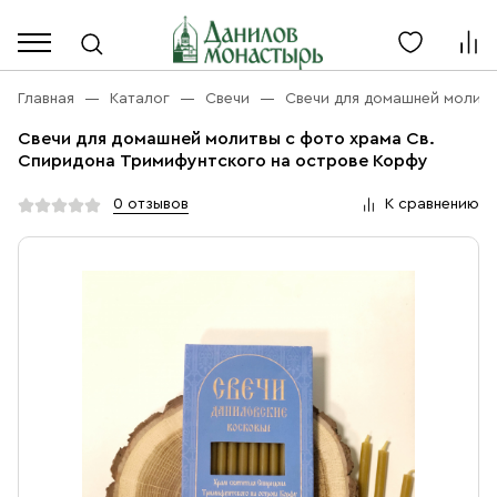
Каталог
Личный кабинет
Главная
Каталог
Свечи
Свечи для домашней молитв
Свечи для домашней молитвы с фото храма Св.
Акции
Спиридона Тримифунтского на острове Корфу
Каталог
Благовония
0 отзывов
К сравнению
О компании
Бренды
Богослужебная и Церковная утварь
Доставка
Услуги
Иконы
Оплата
Контакты
Масло
Православные подарки
+7 (916) 868-10-00
Розница, будни с 9 до 16
Разное
+7 (925) 417 07-93
Оптом, будни с 9 до 17