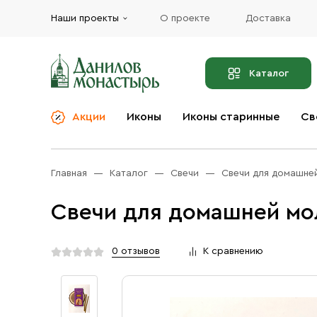
Наши проекты
О проекте
Доставка
Каталог
Акции
Иконы
Иконы старинные
Св
О компании
Благовония
Бренды
Богослужебная и
Главная
Каталог
Свечи
Свечи для домашней
Церковная утварь
Доставка
Иконы
Свечи для домашней мол
Услуги
Масло
Акции
Оплата
0 отзывов
К сравнению
Православные подарки
Контакты
Разное