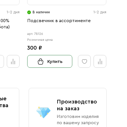
1-2 дня
В наличии
1-2 дня
В н
100%
Подсвечник в ассортименте
Свечи
бота)
фото 
арт. 78126
Розничн
Розничная цена
от 1
300 ₽
Купить
ые
Производство
тва
на заказ
Изготовим изделия
по вашему запросу