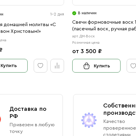
В наличии
ии
1-2 дня
Свечи формовочные воск 
ля домашней молитвы «С
(пасечный воск, ручная ра
вом Христовым!»
арт. ДМ-Воск
цена
Розничная цена
₽
от 3 500 ₽
Купить
Купить
Собственн
Доставка по
производс
РФ
Качество
Привезем в любую
проверенное
точку
столетиями